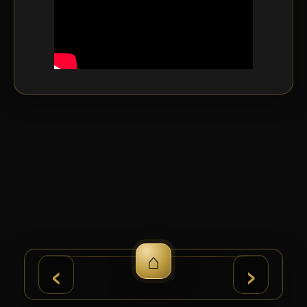
⌂
›
‹