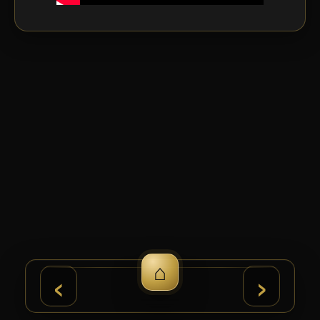
⌂
›
‹