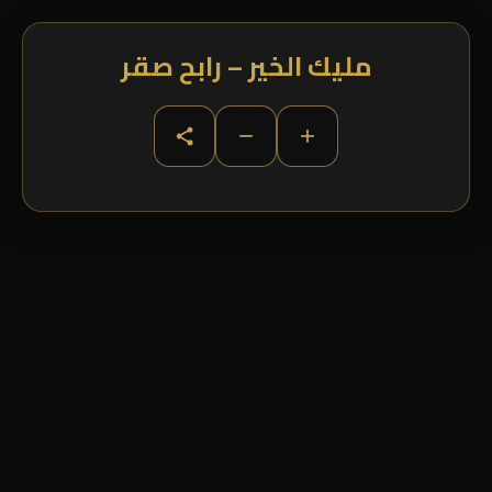
مليك الخير – رابح صقر
−
+