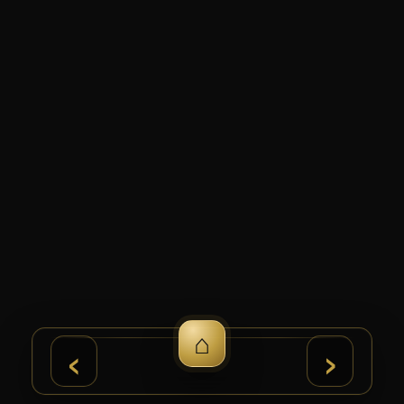
⌂
›
‹