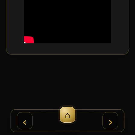
⌂
›
‹