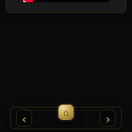
⌂
›
‹