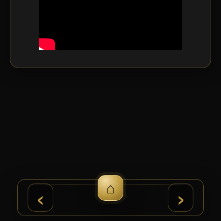
⌂
›
‹