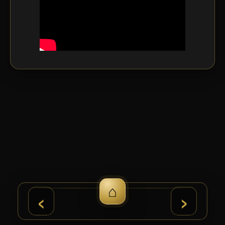
⌂
›
‹