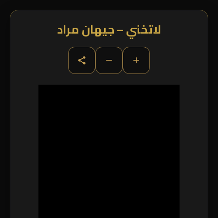
لاتخني – جيهان مراد
−
+