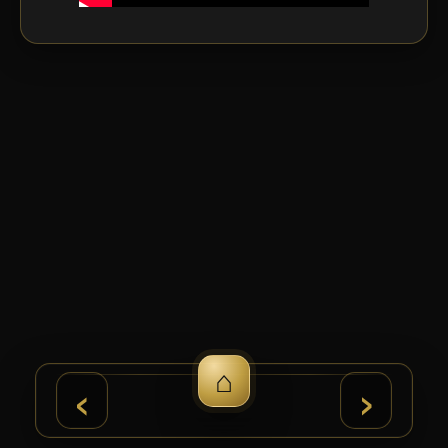
⌂
›
‹