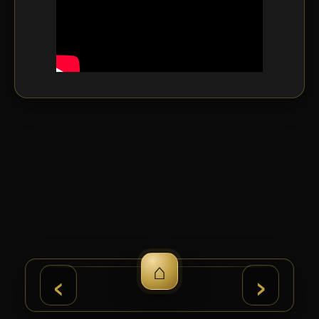
⌂
›
‹