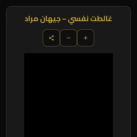
غالطت نفسي – جيهان مراد
−
+