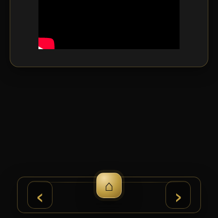
⌂
›
‹