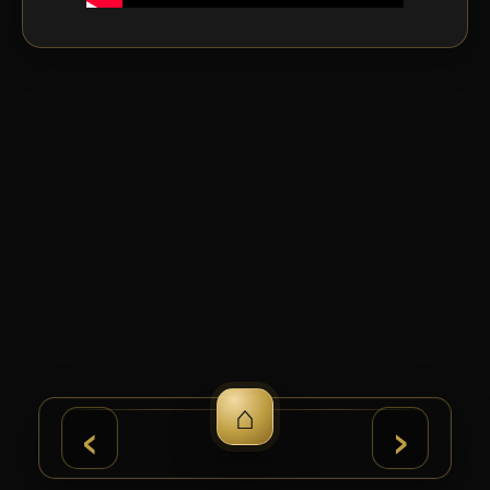
⌂
›
‹