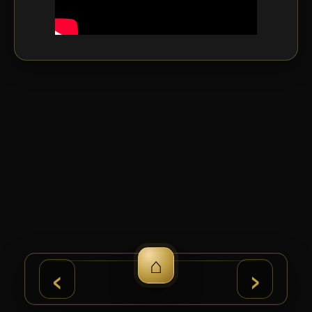
⌂
›
‹