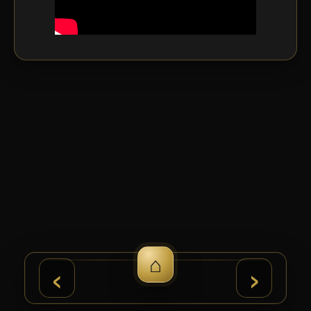
⌂
›
‹