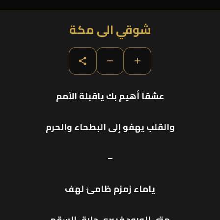
شوقي الى مكة
−
+
عشقاً أهيم بك ياقبلة الأمم
والقلب يهفو إلى البطحاء والحرم
–
ياماء زمزم ظامئ لهف
متى الورود فيبرى حارق السقم