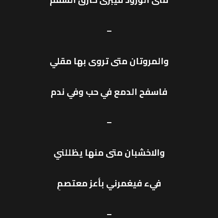
–
والمروتان متى تروى بها مقلي
فاسفح الدمع في حب وفي ندم
–
والاخشبان متى منها يظللني
فيء فيغمرني بأعز معتصمِ
–