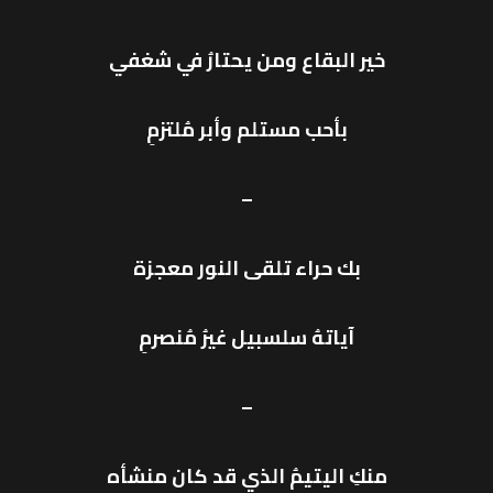
خير البقاع ومن يحتارُ في شغفي
بأحب مستلم وأبر مُلتزمِ
–
بك حراء تلقى النور معجزة
آياتهُ سلسبيل غيرُ مُنصرمِ
–
منكِ اليتيمُ الذي قد كان منشأه