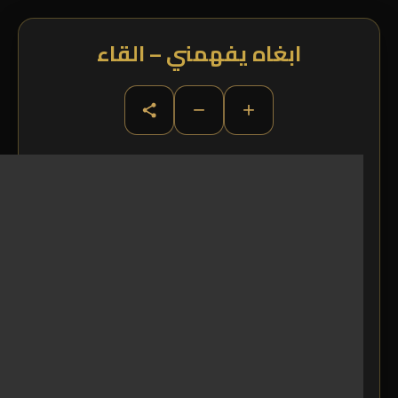
ابغاه يفهمني – القاء
−
+