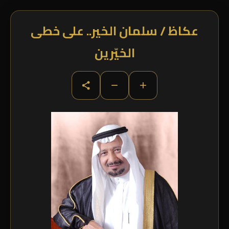
عكاظ / سلمان الخير.. على خطى
الخيّرين
−
+