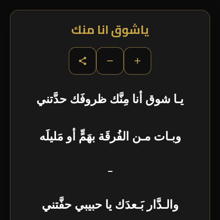
ياشوق انا منك
−
+
يـا شوق أنا مِنَّك ظروفَك حدَّتني
وبـات مـن الفُرقَة بهَمٍّ أو مَليلَه
–
والـدَّار بَـعدَك يا حبيبي حفَّتني