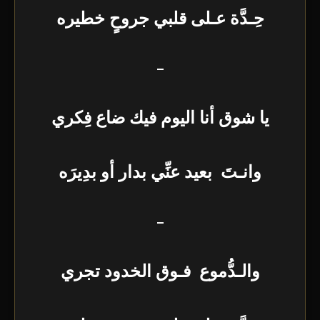
حِـدَّة عـلى قلبي جروحٍ خطيره
–
يا شوق أنا اليوم فيك ضاع فِكري
وانـتَ بعيد عنِّي بدار أو بدِيرَه
–
والـدُّموع فـوق الخدود تجري