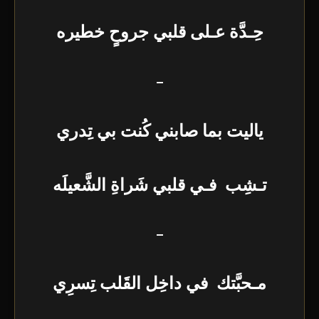
حِـدَّة عـلى قلبي جروحٍ خطيره
–
ياليت بما صابني كُنت بي تِدري
تـشِب فـي قلبي شَراةِ الشَّعيلَه
–
مـحبَّتك في داخِل القَلب تِسرِي