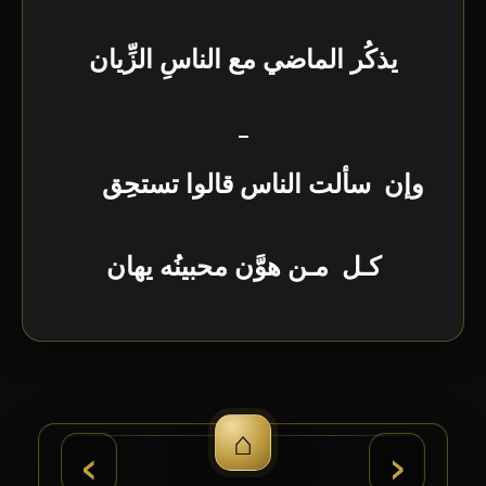
يذكُر الماضي مع الناسِ الزِّيان
–
وإن سألت الناس قالوا تستحِق
كـل مـن هوَّن محبينُه يهان
⌂
›
‹