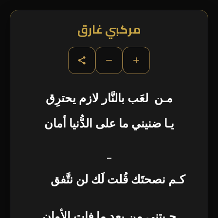
مركبي غارق
−
+
مـن لعَب بالنَّار لازم يحترِق
يـا ضنيني ما على الدُّنيا أمان
–
كـم نصحتَك قُلت لَك لن نتَّفق
جـيتني من بعد ما فات الأوان