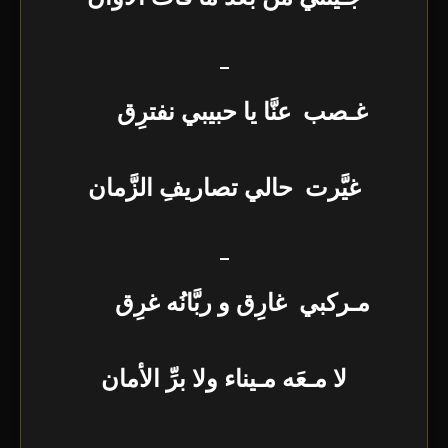
–
غـصب عنَّا يا حبيبي نفترِق
غيَّرت حالي تصاريفِ الزَّمان
–
مـركبي غارِق و ربَّانُه غرِق
لا مـعَه مـيناء ولا برِّ الأمان