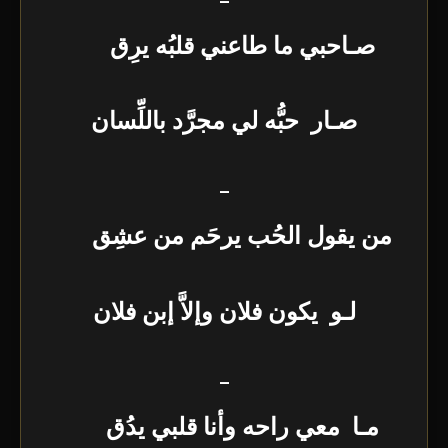
–
صـاحبي ما طاعني قلبُه يرِق
صـار حبُّه لي مجرَّد باللِّسان
–
من يقول الحُب يرحَم من عشِق
لـو يكون فلان وإلاَّ إبن فلان
–
مـا معي راحه وأنا قلبي يدُق