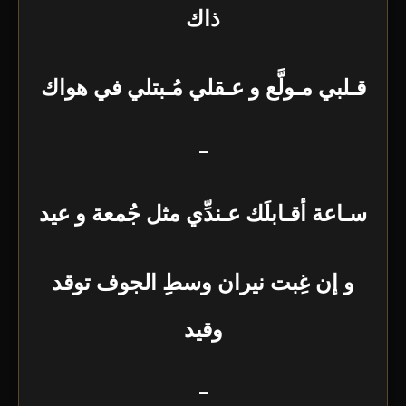
ذاك
قـلبي مـولَّع و عـقلي مُـبتلي في هواك
–
سـاعة أقـابلَك عـندِّي مثل جُمعة و عيد
و إن غِبت نيران وسطِ الجوف توقد
وقيد
–