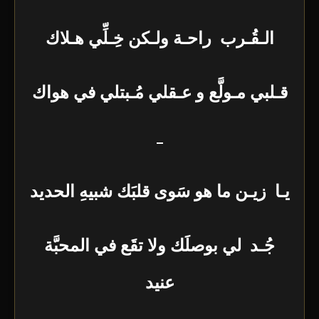
الـقُـرب راحـة ولـكن خِـلِّي هـلاك
قـلبي مـولَّع و عـقلي مُـبتلي في هواك
–
يـا زيـن ما هو سَوى قلبَك شبيهِ الحديد
جُـد لي بوصلَك ولا تقَع في المحبَّة
عنيد