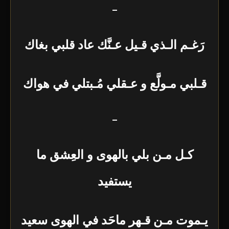
–
رَغـم الـذي قـيل عـنَّك عاد قلبي بغاك
قـلبي مـولَّع و عـقلي مُـبتلي في هواك
–
كـل مـن بلي بالهوى و العِشق ما
يستفيد
يـموت مـن قـهر ماحَد في الهوى سعيد