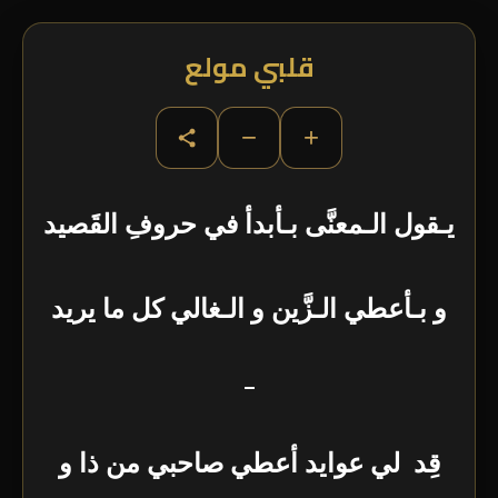
قلبي مولع
−
+
يـقول الـمعنَّى بـأبدأ في حروفِ القَصيد
و بـأعطي الـزَّين و الـغالي كل ما يريد
–
قِد لي عوايد أعطي صاحبي من ذا و