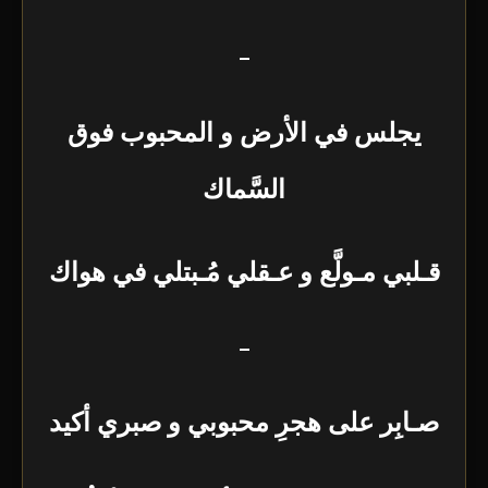
–
يجلس في الأرض و المحبوب فوق
السَّماك
قـلبي مـولَّع و عـقلي مُـبتلي في هواك
–
صـابِر على هجرِ محبوبي و صبري أكيد