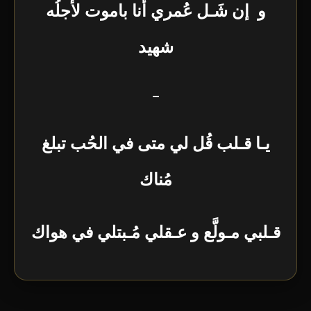
و إن شَـل عُمري أنا باموت لأجلُه
شهيد
–
يـا قـلب قُل لي متى في الحُب تبلغ
مُناك
قـلبي مـولَّع و عـقلي مُـبتلي في هواك