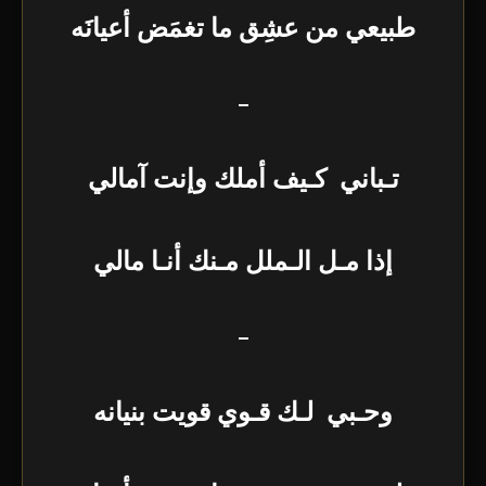
طبيعي من عشِق ما تغمَض أعيانَه
–
تـباني كـيف أملك وإنت آمالي
إذا مـل الـملل مـنك أنـا مالي
–
وحـبي لـك قـوي قويت بنيانه