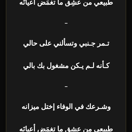
طبيعي من عشِق ما تغمَض أعيانَه
–
تـمر جـنبي وتسألني على حالي
كـأنه لـم يـكن مشغول بك بالي
–
وشـرعك في الوفاء إختل ميزانه
طبيعي من عشِق ما تغمَض أعيانَه