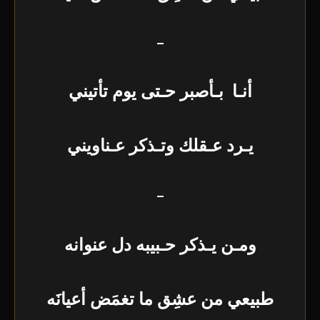
–
أنـا بـأصبر حـتى يوم تأتيني
يـرد عـقلك وتـذكر عـناويني
–
ومـن يـذكر حـبيبه دل عنوانه
طبيعي من عشِق ما تغمَض أعيانَه