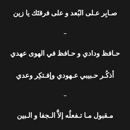
صـابِر عـلى البُعد و على فرقتَك يا زين
–
حـافظ ودادي و حـافظ في الهوى عهدي
أذكُـر حـبيبي عـهودي وإفـتكِر وعدي
–
مـقبول مـا تـفعلُه إلاَّ الـجفا و الـبين