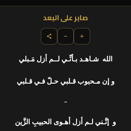
صابر على البعد
−
+
الله شـاهـد بـأنِّـي لــم أزل مَـبلي
و إن مـحبوب قـلبي حـلّ فـي قـلبي
–
و إنَّـني لـم أزل أهـوى الحبيبِ الزَّين