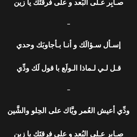
صـابِر عـلى البُعد و على فرقتَك يا زين
–
إسـأل سـؤالَك و أنـا بـأجاوبَك وحدي
قـل لـي لـماذا الـولَع با قول لَك ودِّي
–
ودِّي أعيش العُمر ويَّاك على الحِلو والشَّين
صـابِر عـلى البُعد و على فرقتَك يا زين