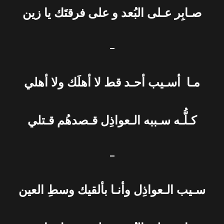
صـابِر عـلى البُعد و على فرقتَك يا زين
–
مـا أسـيب أحـد قط لا أهلَك ولا أهلي
كـلُّـه سـببه الـعواذِل قـصدهُم قـتلي
–
سـيب الـعواذِل وأنـا بألقيك وسطِ العين