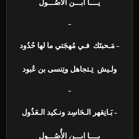
يــــا ابـــن الأُصُـــول
–
–
مَـحبتَك فـي مُهجَتي ما لها حُدُود
ولـيش تِـتجاهل وتِنسى بن عُبود
–
–
بَـانِقهر الـحَاسِد ونـكيد الـعَذُول
يــــا ابـــن الأُصُـــول