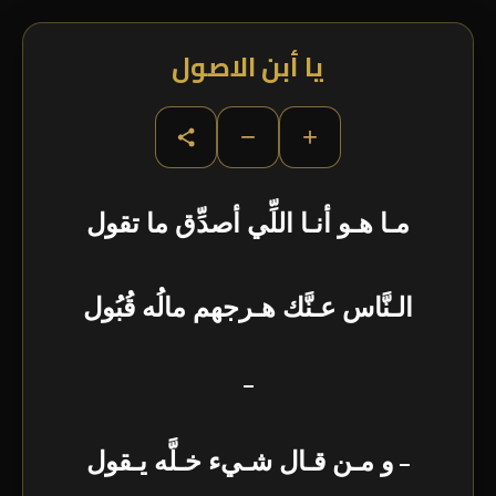
يا أبن الاصول
−
+
مـا هـو أنـا اللِّي أصدِّق ما تقول
الـنَّاس عـنَّك هـرجهم مالُه قُبُول
–
–
و مـن قـال شـيء خـلَّه يـقول