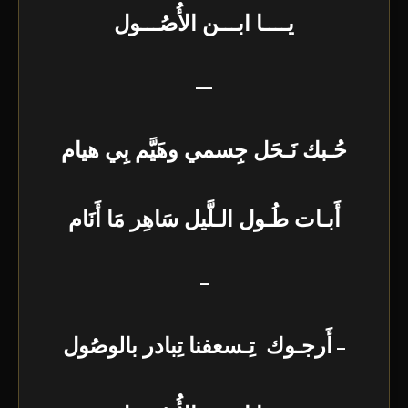
يــــا ابـــن الأُصُـــول
—
حُـبك نَـحَل جِسمي وهَيَّم بِي هيام
أَبـات طُـول الـلَّيل سَاهِر مَا أَنَام
–
–
أَرجـوك تِـسعفنا تِبادر بالوصُول