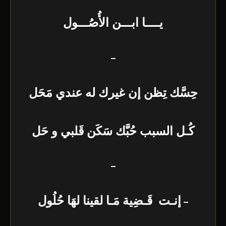
يــــا ابـــن الأُصُـــول
–
حِسَّك تِظن إن غيرك له عندي مَحَل
كُـل السبب حُبَّك سَكَن قَلبي و حَل
–
–
إنـت قَـضِية مَـا لقينا لهَا حُلُول