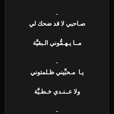
_
صـاحبي لا قد ضحك لي
مــا يـهـمُّوني الـبقيَّة
_
يـا مـحبِّيني ظـلمتوني
ولا عــنـدي خـطـيَّة
_