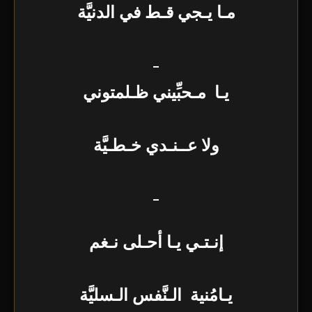
مـا يـجي قـط في الدنيَّة
_
يـا مـحبِّيني ظـلمتوني
ولا عــنـدي خـطـيَّة
_
إنـتـي يـا أحـلى نـغم
يـامُنية الـنَّفس الـسليَّة