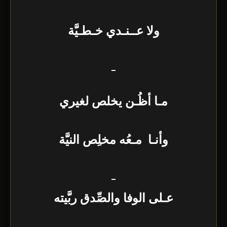
ولا عــنـدي خـطـيَّة
_
مـا أظُـن يخلص لغيري
وأنـا مـعُه مخلِص النيَّة
_
عـلى الوفا والصِّدق ربَّيته