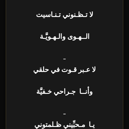
لا تـظـنوني تـنـاسيت
الــهـوى والـهـويَّـة
_
لا عـبر قـوت في حلقي
وأنــا جـراحي خـفيَّة
_
يـا مـحبِّيني ظـلمتوني