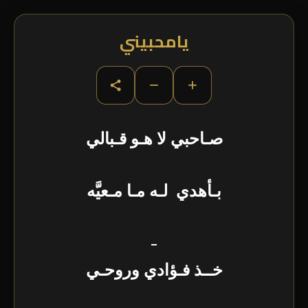
يامحبيني
−
+
صـاحبي لا هـو قـبالي
بـأهدي لـه مـا مـعيَّه
_
خــذ فـؤادي وروحـي