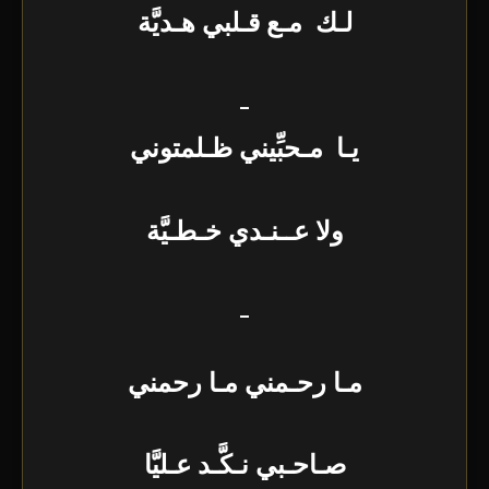
لـك مـع قـلبي هـديَّة
_
يـا مـحبِّيني ظـلمتوني
ولا عــنـدي خـطـيَّة
_
مـا رحـمني مـا رحمني
صـاحـبي نـكَّـد عـليَّا