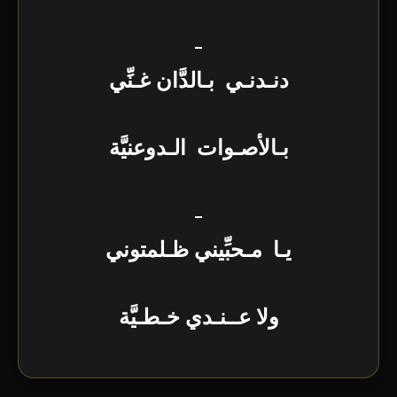
_
دنـدنـي بـالدَّان غـنِّي
بـالأصـوات الـدوعنيَّة
_
يـا مـحبِّيني ظـلمتوني
ولا عــنـدي خـطـيَّة