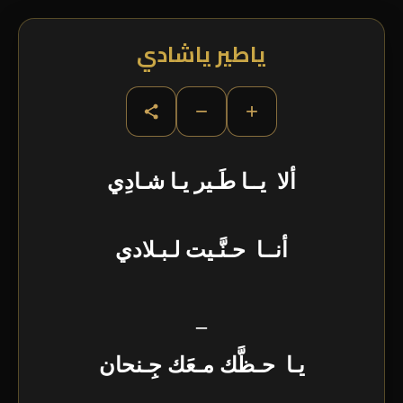
ياطير ياشادي
−
+
ألا يــا طَـير يـا شـادِي
أنــا حـنَّـيت لـبـلادي
_
يـا حـظَّك مـعَك جِـنحان