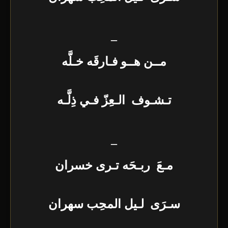
_
مــن هــو فـارقَه خـلَّه
تـشـوف الـعِزّ فـي ذِلَّـه
_
مـعَ ربـحَه تـرى خسران
سـرَى لـيل المحِب سهران