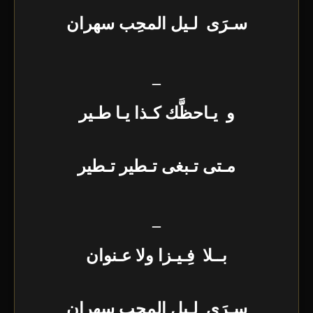
سـرَى لـيل المحِب سهران
_
و يـاحظَّك كـذا يـا طـير
مـتى تـبغى تـطير تـطير
_
بــلا فِـيـزا ولا عـنوان
سـرَى لـيل المحِب سهران