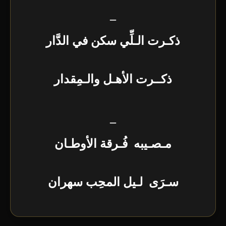
_
ذكـرت الـلِّي سكن في الدَّار
ذكــرت الأهـل والـمِقدار
_
مـصـيبه فُـرقة الأوطـان
سـرَى لـيل المحِب سهران