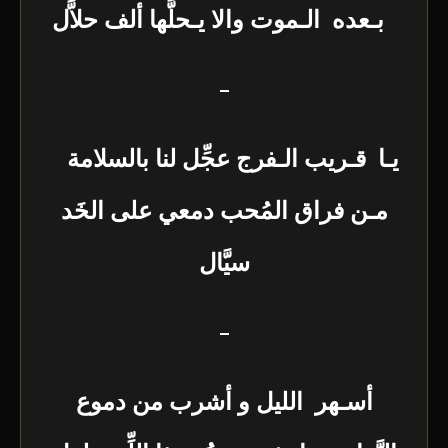
بـعده الـموت والا يـحلَّها ألف حلاَّل
–
يـا قـريب الـفرج عجِّل لنا بالسلامة
مـن فراق المُحب دمعي على الخَد
سيَّال
–
أسـهر الليل و أشرب من دموع