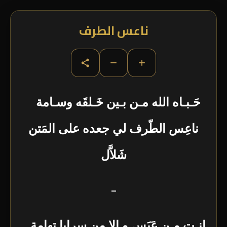
ناعس الطرف
−
+
حَـبـاه الله مـن بـين خَـلقَه وسـامة
ناعِس الطّرف لي جعده على المَتن
شَلاَّل
–
إنـت مـن عَبَس و الا من سرايا تهامة