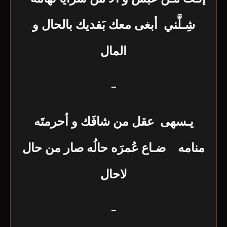
شِـلَّني أبغى معك بَفديك بالحال و
المال
–
يـسهى عقل من شافَك و أحرمتَه
منامه ضـاع عُمرَه حالُه صار من حال
لاحال
–