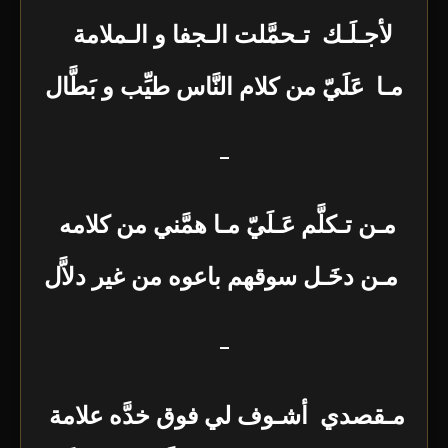
لأجـلَـك تـحمَّلت الـجفا و الـملامة
مـا عَلَيّ من كلام النَّاس طيِّب و بَطَّال
–
مـن تـكلَّم عَـلَيّ مـا همَّني من كلامه
مـن دخَـل سوقهم باعوه من غير دلاَّل
–
مـقصدي أشـوف لي فوق خدَّه علامة