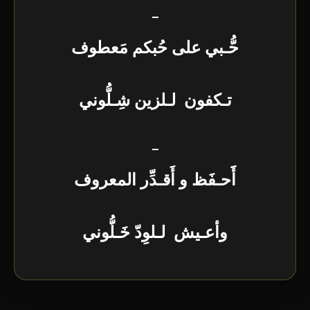
–
حُّـبي على حُبكم مَعطوف
تـكفون لـلزين شِـلُّوني
–
أََحـفَظ و أَقـدِّر المعروف
وأعـيش لـلوِدّ خَـلُّوني