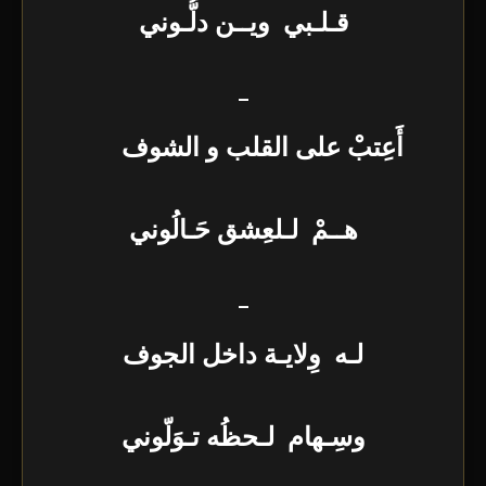
قـلـبي ويــن دلُّـوني
–
أَعِتبْ على القلب و الشوف
هــمْ لـلعِشق حَـالُوني
–
لـه وِلايـة داخل الجوف
وسِـهام لـحظُه تـوَلّوني