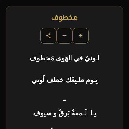
مخطوف
−
+
لـونيْ في الهَوى مَخطوف
يـوم طـيفَك خطف لُوني
–
يـا لَـمعةْ بَرقْ و سيوف