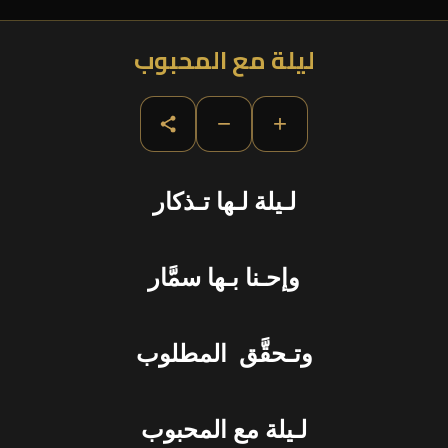
ليلة مع المحبوب
−
+
لـيلة لـها تـذكار
وإحـنا بـها سمَّار
وتـحقَّق المطلوب
لـيلة مع المحبوب