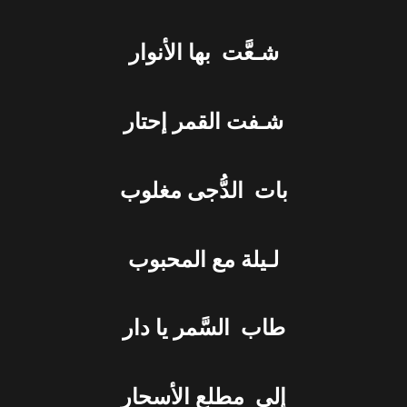
شـعَّت بها الأنوار
شـفت القمر إحتار
بات الدُّجى مغلوب
لـيلة مع المحبوب
طاب السَّمر يا دار
إلى مطلع الأسحار