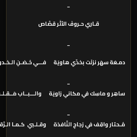
_
قـاري حـروفَ الأثَر قصَّاص
_
دمـعَة سهَر نزلَت بخدِّي هاويَة فـــي حُـضـنِ الـخـدو
_
ساهِر و ماسِك في مكاني زاويَة والـــبــاب مَــقـلـ
_
مُـحتار واقِف في زجاجِ النَّافذة وقـلـبي كـمـا الـرَّ