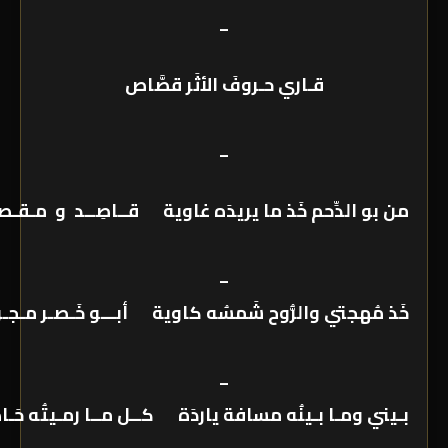
_
قـاري حـروفَ الأثَر قصَّاص
_
من بو الدِّحم خَذ ما يريدَه غاوية قــاصِــد و مـقـص
_
خَذ مُهجتي والرُّوح شَمسُه كاوية أبـــو خَـصـر مـجـر
_
بـيني ومـا بـينُه مسافة ياردَة كــل مــا رمـيتُه حَـ