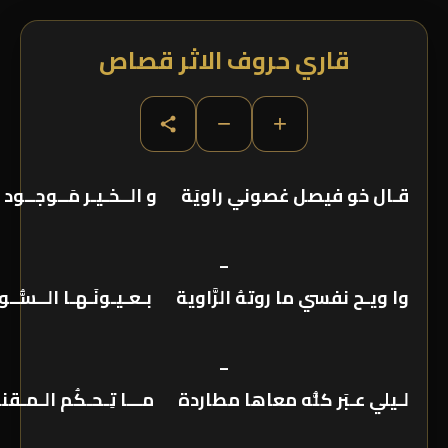
قاري حروف الاثر قصاص
−
+
قـال خو فيصل غصوني راويَة و الــخـيـر مَــوجــود
_
وا ويـح نفسي ما روتهُ الرَّاوية بـعـيـونَـهـا الــسُّــو
_
لـيلي عـبَر كلُّه معاها مطاردة مـــا تِـحـكُم الـمـق