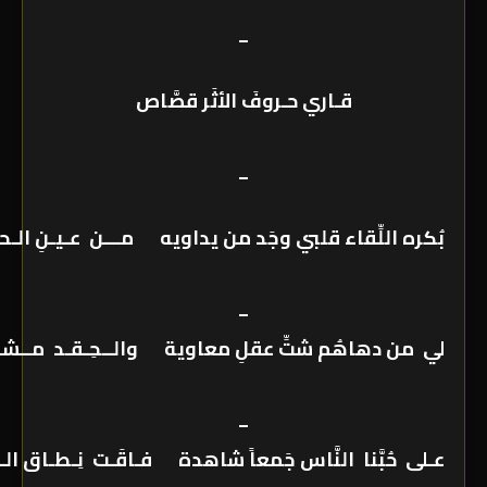
_
قـاري حـروفَ الأثَر قصَّاص
_
بُكره اللِّقاء قلبي وجَد من يداويه مـــن عـيـنِ الـح
_
لي من دهاهُم شتِّ عقلِ معاوية والــحِـقـد مــشـ
_
عـلى حُبَّنا النَّاس جَمعاً شاهدة فـاقَـت نِـطـاق ال