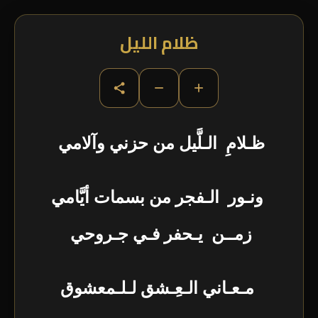
ظلام الليل
−
+
ظـلامِ الـلَّيل من حزني وآلامي
ونـور الـفجر من بسمات أيَّامي
زمــن يـحفر فـي جـروحي
مـعـاني الـعِـشق لـلـمعشوق