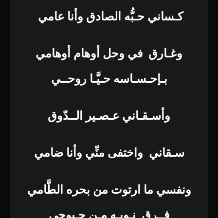
كـساني حـبُّه الصادق وأنا عامي
وغـارق في وحل أوهام أوهامي
بـإحـسـاسه حـيَّـا روحــي
وأسـقـاني عـصـير الــدّوق
سـقاني واختفى منِّي وأنا ضامي
ونفسي ما ارتوت من بحره الطَّامي
فــرق نـوبـه مـن جـبوحي