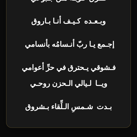
وبـعـده كـيـف أنـا بـاروق
إجـمع يـا ربّ أنـسامُه بأنسامي
فـشوقي يـحترق في حرِّ أعوامي
ويــا لـيالي الـحزن روحـي
بـدت شـمسِ الـلِّقاء بـشروق