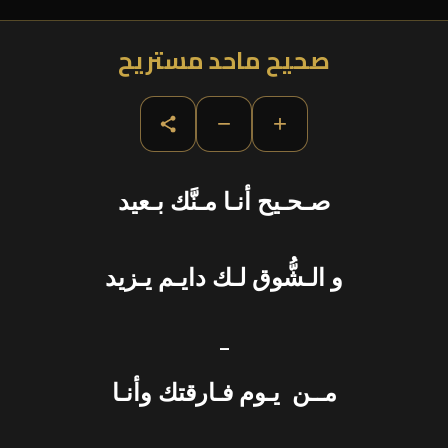
صحيح ماحد مستريح
−
+
صـحـيح أنـا مـنَّك بـعيد
و الـشُّوق لـك دايـم يـزيد
–
مــن يـوم فـارقتك وأنـا