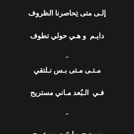
إلـى متى تِحاصرنا الظروف
دايـم و هـي حولي تطوف
–
مـتـى مـتى بـس نـلتقي
فـي الـبُعد مـاني مستريح
–