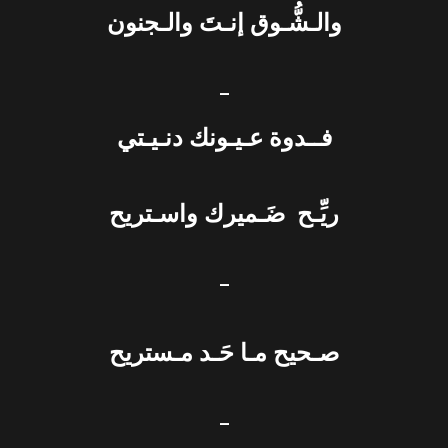
والـشُّـوق إنـتَ والـجنون
–
فــدوة عـيـونك دنـيـتي
ريِّـح ضَـميرك واسـتريح
–
صـحيح مـا حَـد مـستريح
–