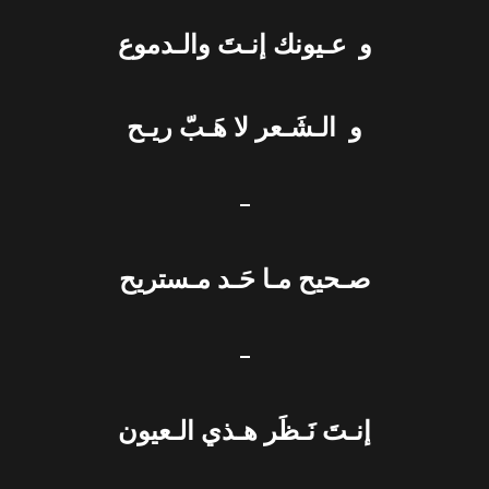
و عـيونك إنـتَ والـدموع
و الـشَـعر لا هَـبّ ريـح
–
صـحيح مـا حَـد مـستريح
–
إنـتَ نَـظَر هـذي الـعيون