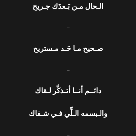
الـحال مـن بَـعدَك جـريح
–
صـحيح مـا حَـد مـستريح
–
دائــم أنــا أتـذكَّر لـقاك
والـبسمه الـلِّي فـي شـفاك
–