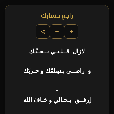
راجع حسابك
−
+
لازال قــلـبـي يــحـبَّـك
و راضــي بـسِلمّك و حـربَك
_
إرفــق بـحـالي و خـافَ الله