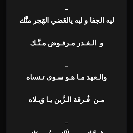
_
ليه الجفا و ليه يالغَضي الهَجر منَّك
و الـغـدر مـرفـوض مـنَّـك
_
والـعهد مـا هـو سـوى تـنساه
مـن فُـرقة الـزَّين يـا وَيـلاه
_