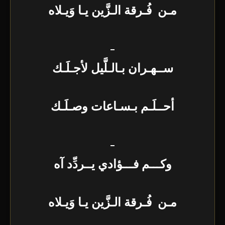
مـن فُـرقة الـزَّين يـا وَيـلاه
_
ســهـران بـالـلَّيل لأجـلَـك
أحــلَـم بـسـاعات وصـلَـك
_
وكـــم فـــؤادي يــردِّد آه
مـن فُـرقة الـزَّين يـا وَيـلاه