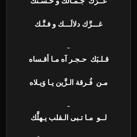
غــرَّك جـمـالَك و حُـسـنَك
غـــرَّك دلالَـــك و فـنَّـك
_
قـلـبَك حـجـر آه مـا أقـساه
مـن فُـرقة الـزَّين يـا وَيـلاه
_
لــو مـا تـبى الـقلب يـهلَّك