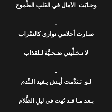
وخـابَت الآمال في القَلبِ الطَّموح
_
صـارت أحلامي توارى كالسَّراب
لا تـخـلِّيني ضـحـيَّة لـلعَذاب
_
لـو تـندَّمت أيـش يـفيد الـنَّدم
بـعد مـا قـد تُهت في ليلِ الظَّلام