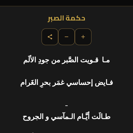
حكمة الصبر
−
+
مـا قـويت الصَّبر من جودِ الألَم
فـايض إحساسي غمَر بحرِ الغَرام
_
طـالَت أيَّـام الـمآسي و الجروح