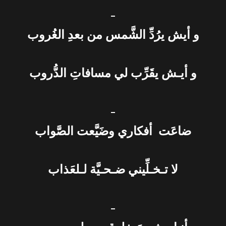
_
و أيش يرُدِّ الشَّمس من بعدِ الغُروب
و أيـش يقَرِّب لي مسافاتِ الدُّروب
_
ضاعَت أفكاري وضَيَّعت الصَّواب
لا تـخـلِّيني ضـحـيَّة لـلعَذاب
_