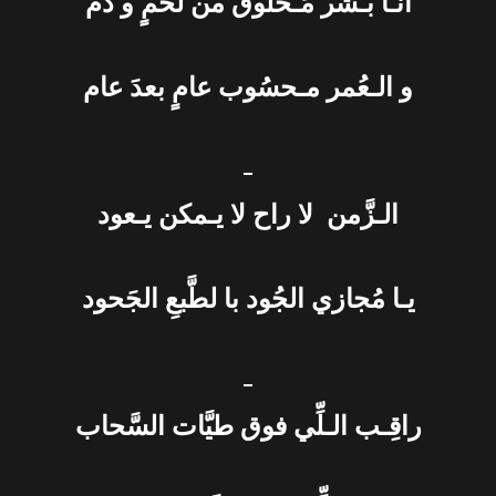
أنـا بـشر مَـخلوق من لحمٍ و دم
و الـعُمر مـحسُوب عامٍ بعدَ عام
_
الـزَّمن لا راح لا يـمكن يـعود
يـا مُجازي الجُود با لطَّبعِ الجَحود
_
راقِـب الـلِّي فوق طيَّات السَّحاب