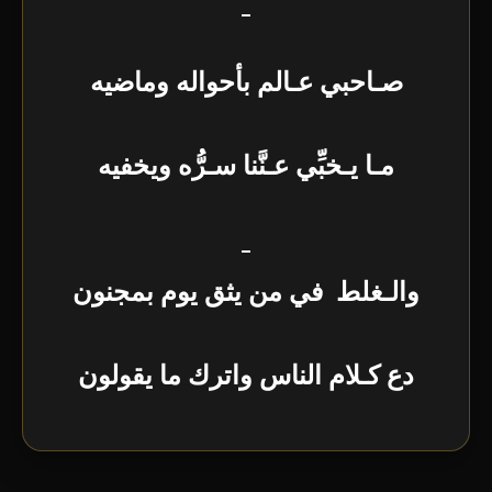
_
صـاحبي عـالم بأحواله وماضيه
مـا يـخبِّي عـنَّنا سـرُّه ويخفيه
_
والـغلط في من يثق يوم بمجنون
دع كـلام الناس واترك ما يقولون