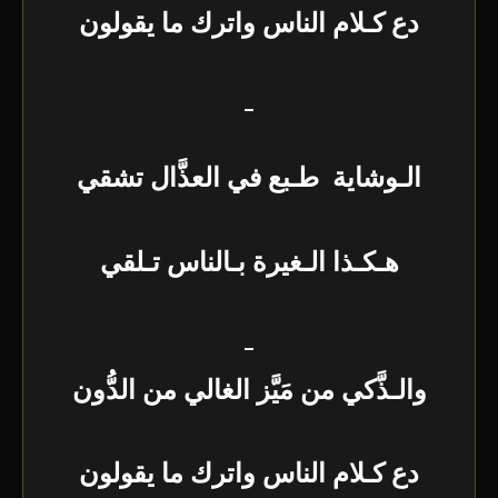
دع كـلام الناس واترك ما يقولون
_
الـوشاية طـبع في العذَّال تشقي
هـكـذا الـغيرة بـالناس تـلقي
_
والـذَّكي من مَيَّز الغالي من الدُّون
دع كـلام الناس واترك ما يقولون