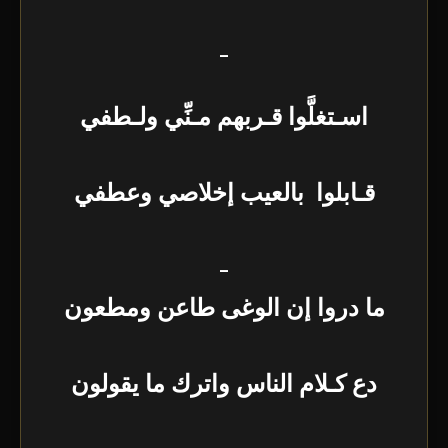
_
اسـتغلَّوا قـربهم مـنِّي ولـطفي
قـابلوا بالعيب إخلاصي وعطفي
_
ما دروا إن الوغى طاعن ومطعون
دع كـلام الناس واترك ما يقولون