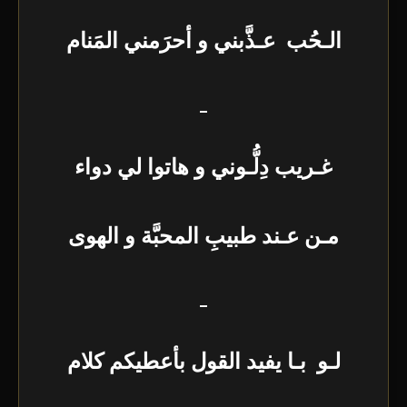
الـحُب عـذَّبني و أحرَمني المَنام
_
غـريب دِلُّـوني و هاتوا لي دواء
مـن عـند طبيبِ المحبَّة و الهوى
_
لـو بـا يفيد القول بأعطيكم كلام