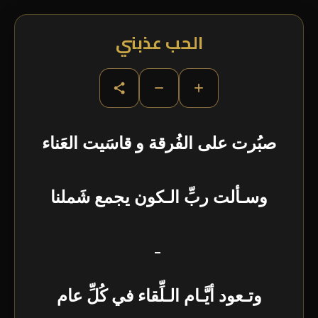
الحب عذبني
−
+
صبُرت على الفُرقة و قاسَيت العَناء
وسـألت ربِّ الـكون يجمع شَملنا
_
وتـعود أيَّـام الـلِّقاء في كُلِّ عام