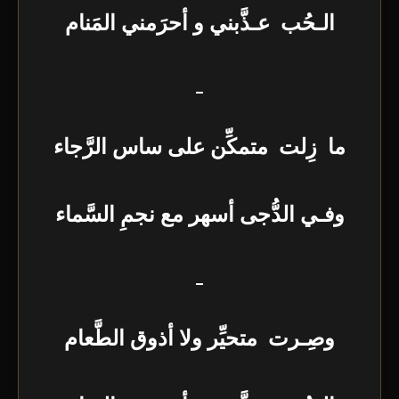
الـحُب عـذَّبني و أحرَمني المَنام
_
ما زِلت متمكِّن على ساس الرَّجاء
وفـي الدُّجى أسهر مع نجمِ السَّماء
_
وصِـرت متحيِّر ولا أذوق الطَّعام