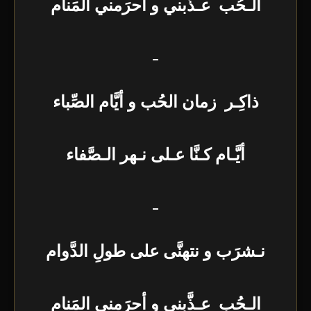
الـحُب عـذَّبني و أحرَمني المَنام
_
ذاكِـر زمان الحُب و أيَّام الصِّباء
أيَّـام كـنَّا عـلى نـهر الـصَّفاء
_
نـشرَب و نتهنَّى على طولِ الدَّوام
الـحُب عـذَّبني و أحرَمني المَنام