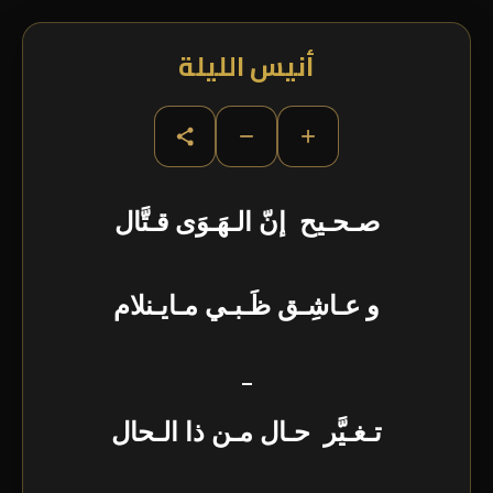
أنيس الليلة
−
+
صـحـيح إنّ الـهَـوَى قـتَّال
و عـاشِـق ظَـبـي مـايـنلام
–
تـغـيَّر حـال مـن ذا الـحال