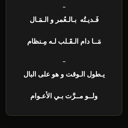
–
فَـديـتُه بـالـعُمر و الـمَـال
مَــا دام الـقَـلب لـه مِـنظام
–
يـطول الـوقت و هو على البال
ولــو مــرَّت بـي الأعـوام