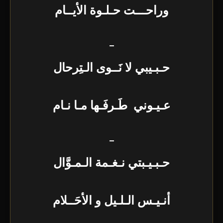
وراحـــت حـلـوة الأيــام
–
حـبـيبي لا نَــوى الـتِرحال
عـيـوني طَـرفَـها مـا نـام
–
حـبـيـبتي نـغـمة الـمـوَّال
أنـيـس الـلـيل و الأحَــلام