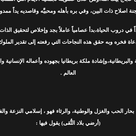
ة اصلاح ذات البين، وفي بره بأهله ومحبيَّه وقاصديه يداً ممد
ً في دروب الحياة،بدأ عصامياً عاملاً بجد وإخلاص لتحقيق الذات
ة فخره وبه حقق هذه النجاحات التي رفعته إلى تقدير الملوك وا
البريطانية،وإشادة ملكة بريطانيا بجهوده وأعماله الإنسانية وا
العالم .
بحار الحب والغزل والوطنية، والرثاء فهو ، إسلامي النزعة وال
(أرضي بلاد التُّقى) يقول فيها :