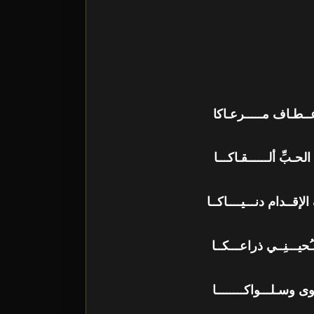
ـطـاف مـــــرعـاكا
ِّ ألــــــقـاكـــا
ـدام دنـــيــــاكــا
ــنِــي ذراعـــكــا
سـلـــواكــــــــا