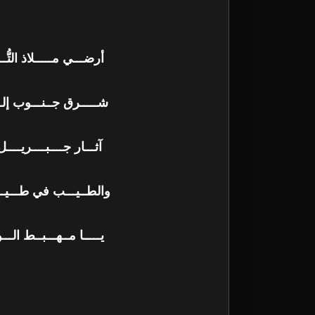
أرضـــي مـــــلاذ التّ
شـــــرق جــنـــوب إل
آثـــار جــــبــــريـ
والطــيـــب في طـــيـ
يـــــا مــهـــبــط ال