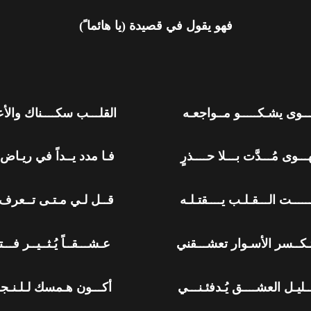
فهو يقول في قصيدة (يا هائما ً)
هـــــــوى يشـكـــــو مــواجعـه القلـــب سكــــناك والأعـ
ـــوى مُـــدَّت بـــلا حــــذرٍ فـا مدد يــداً في ريـاض الحـب
ُيــــــــت الـــقـلـب يــــقتـلـه قــل لـي مـتـى تــعرف الإقـ
ـتـكــسر الأسـوار تعشـــقني عـشـــقــاً يُـثــيــر فـــتـُحيـ
بـــليـل العشــــق يُـدفئـنـــي أكـــون هـمسك لـلـنـجوى و