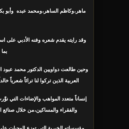
ماهر،وكاظم الساهر،ومحمد عبده وأبو بكر 
وقد رايته يقدم شعره وفنه الأدبي على است
بما
وحين طالعت دواويين الدكتور محمد عبود ا
العربية الذين تركوا لنا تراثاً شعرياً خا
إنساناً متعدد المواهب والإضاءات التي نوّ
والفقراء والمساكين،من خلال صنائع ا
مؤسساته الخيرية التي توزع الوجبات على 