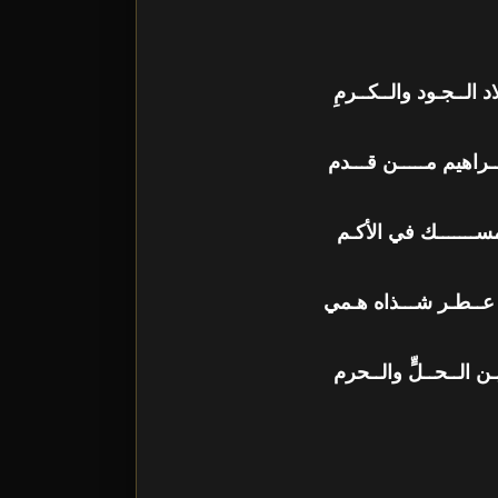
 الــجـود والــكــرمِ
راهيم مـــــن قـــدم
مســـــــك في الأكـم
 عــطـر شـــذاه هـمي
ن الــحــلٍّ والــحرم