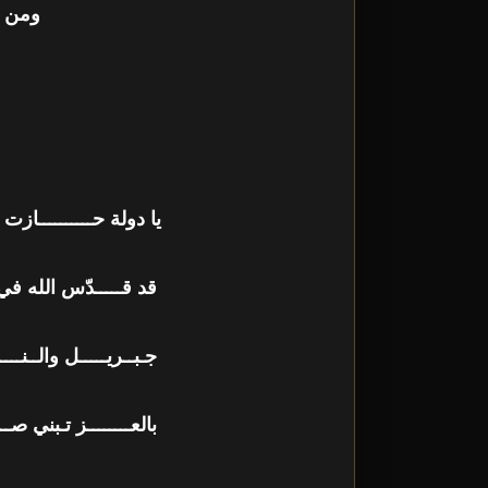
ومن خ
يا دولة حــــــــــازت
قد قـــــدّس الله في ا
جـبــريـــــل والــنــ
بالعــــــــز تـبني 