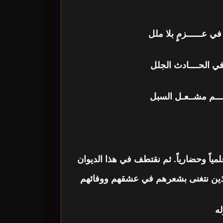
ي عــــــزمٍ بلا ملل
ي الحــــادث الجلل
ـتــــم مشــعـل السبل
ياً وحضارياً. ثم نقتطف في هذا الديوان
ة الذين نتغنى بشعرهم في عشقهم ووفائهم
له