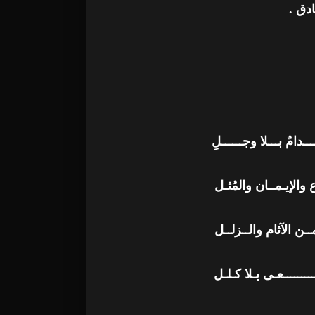
دق .
امٌ بـــلا وجــــــلِ
 والإيـمــان والمُثـل
ــن الآثام والــزلــل
ـــــعـى بـلا كـلـل