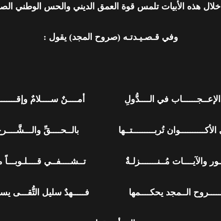
لال هذه الأبيات تلمس قوة العمق الديني والحس الوطني الصا
وفي قـصـيـدتـه (صروح المجد) يقول :
 الإعــجــــــاب في الــــدُّولِ أمــــنٌ ســــلامٌ وإقــــــــــد
لأكــــــــــوان تُربـــــــــتــها بالــحــــقِّ والـــشَّــــرع
ـــور والآيــــات مُــنـــــــزلـةٌ تــشــــفــي قــــلـوبـــاً م
صـــــــروح الــمجد يحكــــمها فـــــهدٌ سليل التُّقـــى يســــ