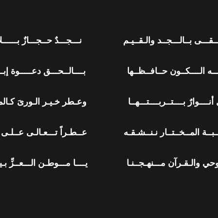
ُــــقـــى بــالـــجــد والـقــيـم نـــجـــدٌ حــجـــازٌ بــــــلاد
ـــه الــــكــون حــافــظــها بــــالــحـــق دعـــــوة إبـــ
ـــل أنــــوارٌ بــــتــربــــتـــهــا وعـطر خـيـر الـورىَ كـال
ــبــة المــخــتــار نـنــشـقـه عــطـراً تـــعـالـى عــلـى
ـــوحي والـقـرآن مـــنهـجــنـا يــــا مـــوطـن الـــعــزِّ بـيـ