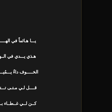
يـــا هـائماً في ال
هـذي يـــدي في الــه
الخـــــوف داءٌ يـــم
قــــل لـي مـتـى تــ
كــن لــي غــطــاء 