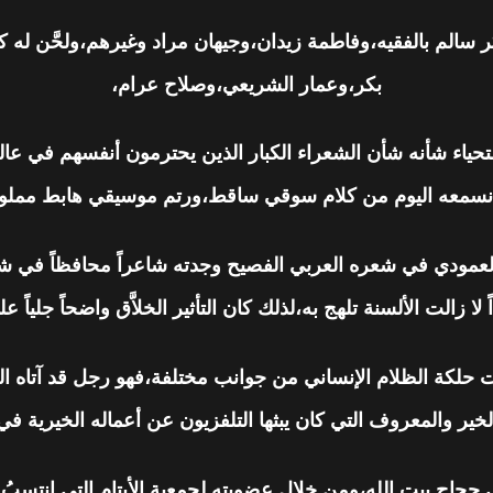
سالم بالفقيه،وفاطمة زيدان،وجيهان مراد وغيرهم،ولحَّن له كب
بكر،وعمار الشريعي،وصلاح عرام،
حياء شأنه شأن الشعراء الكبار الذين يحترمون أنفسهم في عالم 
 نسمعه اليوم من كلام سوقي ساقط،ورتم موسيقي هابط مملول
لعمودي في شعره العربي الفصيح وجدته شاعراً محافظاً في شعر
لداً لا زالت الألسنة تلهج به،لذلك كان التأثير الخلاَّق واضحاً ج
َرت حلكة الظلام الإنساني من جوانب مختلفة،فهو رجل قد آتاه ا
لخير والمعروف التي كان يبثها التلفزيون عن أعماله الخيرية 
حجاج بيت الله،ومن خلال عضويته لجمعية الأيتام التي انتسبُ إ