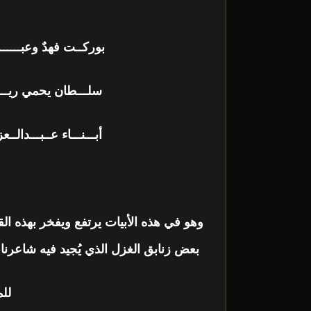
بوركــت فهدٌ وعبـــــ
سلـــطان يحمي ريـــ
أبـــنـــاء عــبـــدال
وهو في هذه الأبيات يرتفع ويفخر بهذه ال
بعض زنابق الغزل الذي يُجيد فيه شاعرنا،
للم