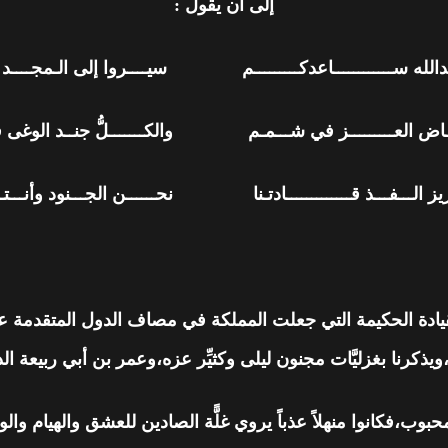
إلى أن يقول :
ـدالله ســــــــــــاعدكـــــــــم سيــــروا إلى الـمجــــد ف
اض العـــــــــز في شـــمـم والكـــــــلُّ جنــد الوغى ف
ــعزيز الـــفـــذ قـــــــــــــادتـنا نحــــــن الجـــنود وأنــ
قيادة الحكيمة التي جعلت المملكة في مصاف الدول المتقدمة علم
ويذكرنا بغزليَّات مجنون ليلى وكثيِّر عزه،وعمر بن أبي ربيع
حبوب،فكانوا منهلاً عذباً يروي غلًّة الصادين للعشق والهيام والو