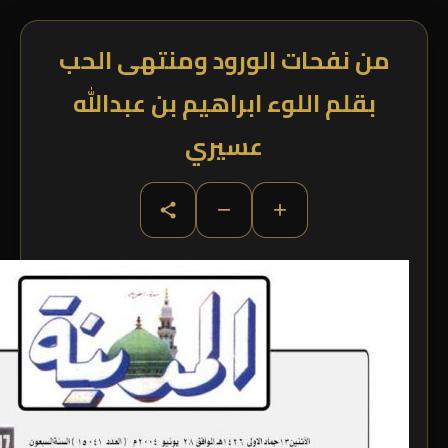
من نفحات الورود ومنتهى الحب
بقلم اللوء ابراهيم بن عبدالله
عسيري
−
+