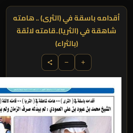
أقدامه باسقة في (الثرى) .. هامته
شاهقة في (الثريا)..قامته لائقة
(بالثراء)
−
+